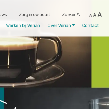
A
uws
Zorg in uw buurt
Zoeken
A
A
Werken bij Verian
Over Vérian
Contact