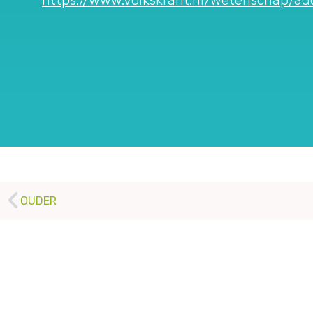
https://www.volkskrant.nl/wetenschap/
OUDER