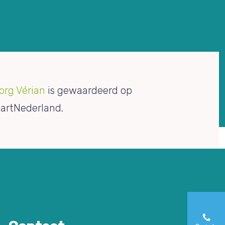
org Vérian
is gewaardeerd op
artNederland.