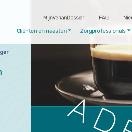
MijnVérianDossier
FAQ
Nie
Cliënten en naasten
Zorgprofessionals
ager
n