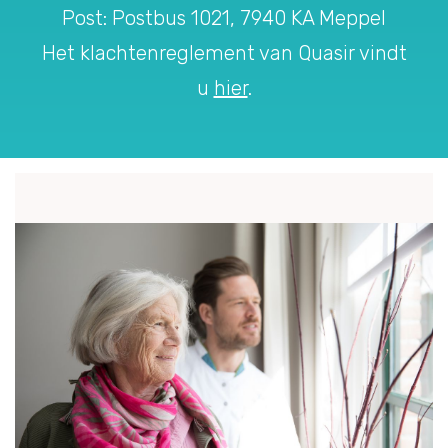
Post: Postbus 1021, 7940 KA Meppel
Het klachtenreglement van Quasir vindt
u
hier
.