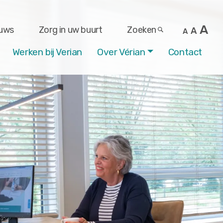
A
uws
Zorg in uw buurt
Zoeken
A
A
Werken bij Verian
Over Vérian
Contact