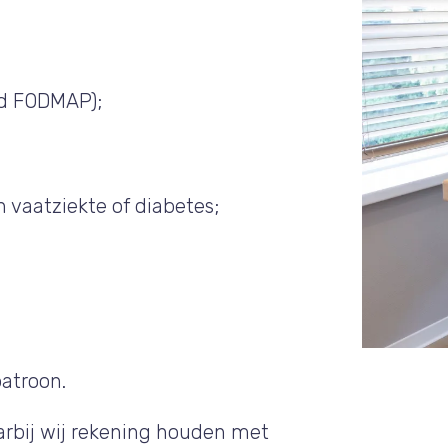
ld FODMAP);
 vaatziekte of diabetes;
patroon.
aarbij wij rekening houden met