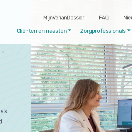
MijnVérianDossier
FAQ
Nie
Cliënten en naasten
Zorgprofessionals
>
a’s
d