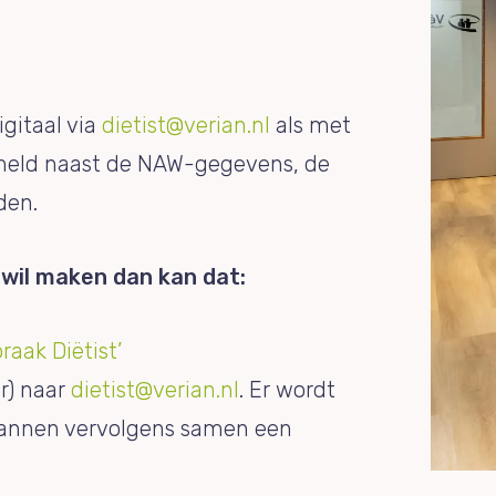
igitaal via
dietist@verian.nl
als met
ermeld naast de NAW-gegevens, de
den.
 wil maken dan kan dat:
raak Diëtist’
r) naar
dietist@verian.nl
. Er wordt
lannen vervolgens samen een