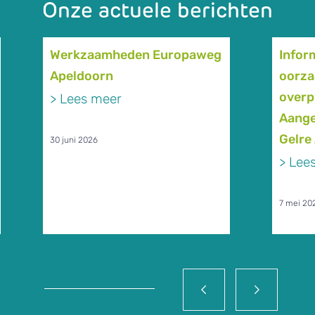
Onze actuele berichten
Werkzaamheden Europaweg
Infor
Apeldoorn
oorza
overpr
> Lees meer
Aange
Gelre
30 juni 2026
> Lee
7 mei 20