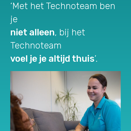
‘Met het Technoteam ben
je
niet alleen
, bij het
Technoteam
voel je je altijd thuis
’.