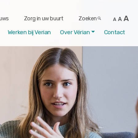
A
uws
Zorg in uw buurt
Zoeken
A
A
Werken bij Verian
Over Vérian
Contact