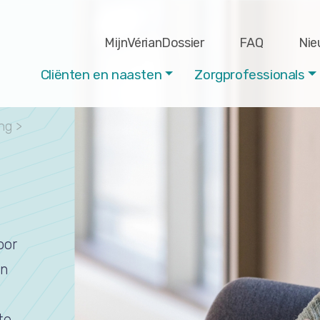
MijnVérianDossier
FAQ
Nie
Cliënten en naasten
Zorgprofessionals
ng
>
oor
en
te