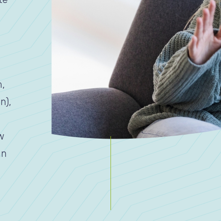
m,
n),
w
an