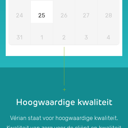
24
25
26
27
28
31
1
2
3
4
Hoogwaardige kwaliteit
Vérian staat voor hoogwaardige kwaliteit.