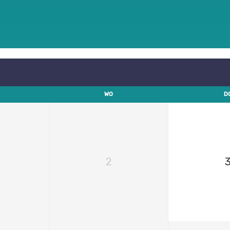
WO
D
2