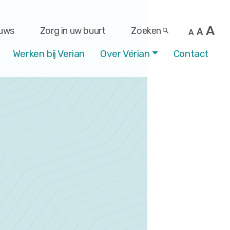
A
uws
Zorg in uw buurt
Zoeken
A
A
Werken bij Verian
Over Vérian
Contact