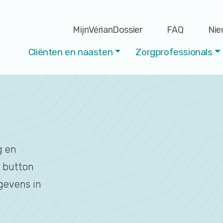
MijnVérianDossier
FAQ
Nie
Cliënten en naasten
Zorgprofessionals
g en
e button
egevens in