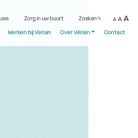
A
uws
Zorg in uw buurt
Zoeken
A
A
Werken bij Verian
Over Vérian
Contact