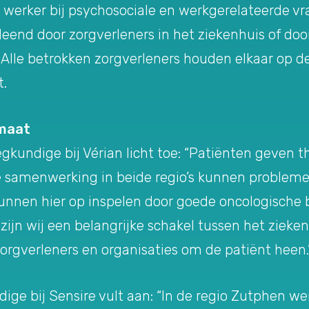
rker bij psychosociale en werkgerelateerde vrag
leend door zorgverleners in het ziekenhuis of doo
. Alle betrokken zorgverleners houden elkaar op d
t.
 maat
kundige bij Vérian licht toe: “Patiënten geven th
samenwerking in beide regio’s kunnen problemen 
unnen hier op inspelen door goede oncologische 
ijn wij een belangrijke schakel tussen het zieke
rgverleners en organisaties om de patiënt heen.
ge bij Sensire vult aan: “In de regio Zutphen w