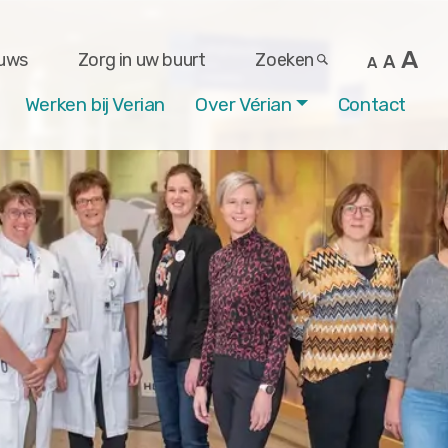
A
uws
Zorg in uw buurt
Zoeken
A
A
Werken bij Verian
Over Vérian
Contact