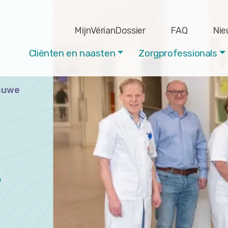
MijnVérianDossier
FAQ
Nie
Cliënten en naasten
Zorgprofessionals
nauwe
e