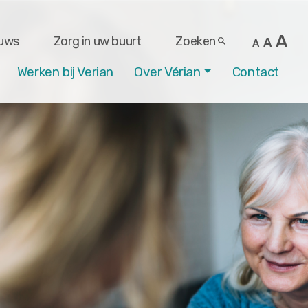
A
uws
Zorg in uw buurt
Zoeken
A
A
Werken bij Verian
Over Vérian
Contact