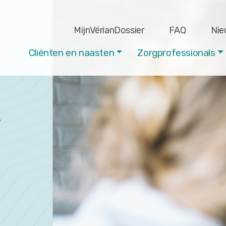
MijnVérianDossier
FAQ
Nie
Cliënten en naasten
Zorgprofessionals
r