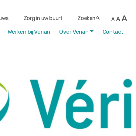
A
uws
Zorg in uw buurt
Zoeken
A
A
Werken bij Verian
Over Vérian
Contact