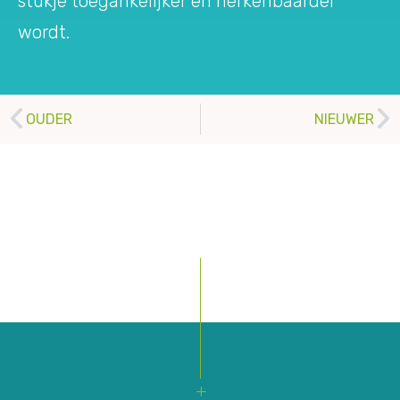
stukje toegankelijker en herkenbaarder
wordt.
OUDER
NIEUWER