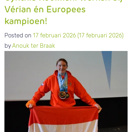
Vérian én Europees
kampioen!
Posted on
17 februari 2026
(17 februari 2026)
by
Anouk ter Braak